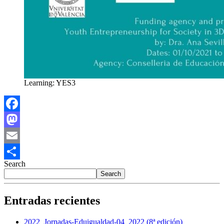
Learning: YES3
Facebook
Mastodon
Email
Search
Share
Search
Entradas recientes
2022_Jornadas-Eduigualdad-04_2022 (8ª edición)