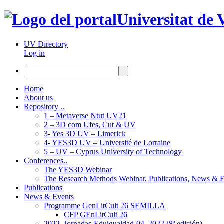
Universitat de 
UV Directory
Log in
Home
About us
Repository ..
1 – Metaverse Ntut UV21
2 – 3D com Ufes, Cut & UV
3- Yes 3D UV – Limerick
4- YES3D UV – Université de Lorraine
5 – UV – Cyprus University of Technology
Conferences..
The YES3D Webinar
The Research Methods Webinar, Publications, News & 
Publications
News & Events
Programme GenLitCult 26 SEMILLA
CFP GEnLitCult 26
2022_Jornadas-Eduigualdad-04_2022 (8ª edición)