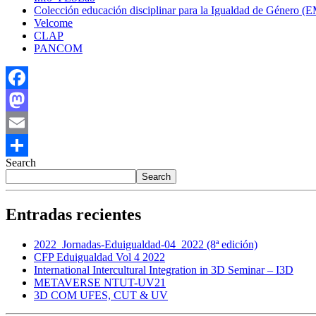
Colección educación disciplinar para la Igualdad de Género (
Velcome
CLAP
PANCOM
Facebook
Mastodon
Email
Search
Share
Search
Entradas recientes
2022_Jornadas-Eduigualdad-04_2022 (8ª edición)
CFP Eduigualdad Vol 4 2022
International Intercultural Integration in 3D Seminar – I3D
METAVERSE NTUT-UV21
3D COM UFES, CUT & UV