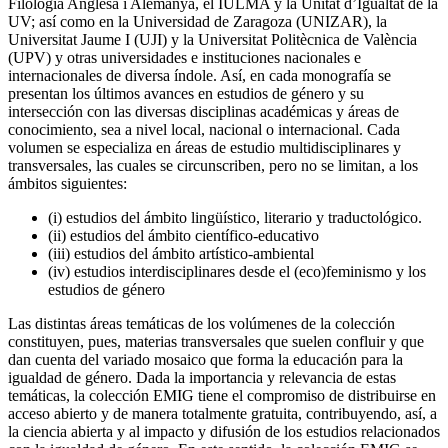
Filologia Anglesa i Alemanya, el IULMA y la Unitat d’Igualtat de la
UV; así como en la Universidad de Zaragoza (UNIZAR), la
Universitat Jaume I (UJI) y la Universitat Politècnica de València
(UPV) y otras universidades e instituciones nacionales e
internacionales de diversa índole. Así, en cada monografía se
presentan los últimos avances en estudios de género y su
intersección con las diversas disciplinas académicas y áreas de
conocimiento, sea a nivel local, nacional o internacional. Cada
volumen se especializa en áreas de estudio multidisciplinares y
transversales, las cuales se circunscriben, pero no se limitan, a los
ámbitos siguientes:
(i) estudios del ámbito lingüístico, literario y traductológico.
(ii) estudios del ámbito científico-educativo
(iii) estudios del ámbito artístico-ambiental
(iv) estudios interdisciplinares desde el (eco)feminismo y los
estudios de género
Las distintas áreas temáticas de los volúmenes de la colección
constituyen, pues, materias transversales que suelen confluir y que
dan cuenta del variado mosaico que forma la educación para la
igualdad de género. Dada la importancia y relevancia de estas
temáticas, la colección EMIG tiene el compromiso de distribuirse en
acceso abierto y de manera totalmente gratuita, contribuyendo, así, a
la ciencia abierta y al impacto y difusión de los estudios relacionados